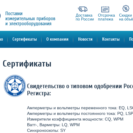
Поставки
Доставка
Отсрочка
Скидки
измерительных приборов
по России
платежа
на объ
и электрооборудования
mo
Сертификаты
О компании
Новости
Контакты
П
Сертификаты
Свидетельство о типовом одобрении Рос
Регистра:
Амперметры и вольтметры переменного тока: EQ, L
Амперметры и вольтметры постоянного тока: PQ, LS
Измерители коэффициента мощности: CQ, WPM
Ватт-, Варметры: LQ, WPM
Синхроноскопы: SY