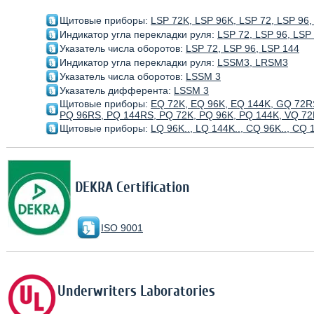
Щитовые приборы:
LSP 72K, LSP 96K, LSP 72, LSP 96,
Индикатор угла перекладки руля:
LSP 72, LSP 96, LSP
Указатель числа оборотов:
LSP 72, LSP 96, LSP 144
Индикатор угла перекладки руля:
LSSM3, LRSM3
Указатель числа оборотов:
LSSM 3
Указатель дифферента:
LSSM 3
Щитовые приборы:
EQ 72K, EQ 96K, EQ 144K, GQ 72R
PQ 96RS, PQ 144RS, PQ 72K, PQ 96K, PQ 144K, VQ 72
Щитовые приборы:
LQ 96K.., LQ 144K.., CQ 96K.., CQ 
DEKRA Certification
ISO 9001
Underwriters Laboratories