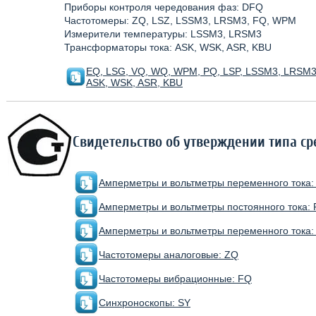
Приборы контроля чередования фаз: DFQ
Частотомеры: ZQ, LSZ, LSSM3, LRSM3, FQ, WPM
Измерители температуры: LSSM3, LRSM3
Трансформаторы тока: ASK, WSK, ASR, KBU
EQ, LSG, VQ, WQ, WPM, PQ, LSP, LSSM3, LRSM3,
ASK, WSK, ASR, KBU
Свидетельство об утверждении типа с
Амперметры и вольтметры переменного тока:
Амперметры и вольтметры постоянного тока:
Амперметры и вольтметры переменного тока
Частотомеры аналоговые: ZQ
Частотомеры вибрационные: FQ
Синхроноскопы: SY