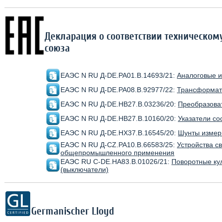
Декларация о соответствии техническо
союза
ЕАЭС N RU Д-DE.РА01.В.14693/21:
Аналоговые 
ЕАЭС N RU Д-DE.РА08.В.92977/22:
Трансформат
ЕАЭС N RU Д-DE.НВ27.В.03236/20:
Преобразова
ЕАЭС N RU Д-DE.НВ27.В.10160/20:
Указатели со
ЕАЭС N RU Д-DE.НХ37.В.16545/20:
Шунты измер
ЕАЭС N RU Д-CZ.РА10.В.66583/25:
Устройства с
общепромышленного применения
ЕАЭС RU C-DE.HA83.В.01026/21:
Поворотные ку
(выключатели)
Germanischer Lloyd