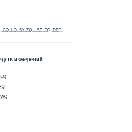
 CQ, LQ, SY, ZQ, LSZ, FQ, DFQ,
редств измерений
 EQ
 PQ
: WQ