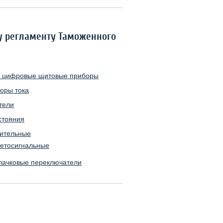
му регламенту Таможенного
и цифровые щитовые приборы
оры тока
тели
стояния
ительные
ветосигнальные
лачковые переключатели