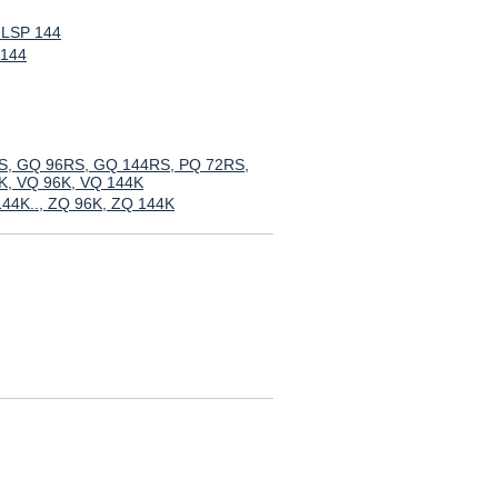
 LSP 144
 144
S, GQ 96RS, GQ 144RS, PQ 72RS,
K, VQ 96K, VQ 144K
144K.., ZQ 96K, ZQ 144K