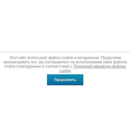
Этот сайт использует файлы cookie и метаданные. Продолжая
просматривать его, вы соглашаетесь на использование нами файлов
cookie и метаданных в соответствии с
Политикой обработки файлов
cookie
Продолжить
© 2013 - 2026 KRASP
Политика конфиденциальности
Информация, представленная на сайте, не является публичной
офертой,
определяемой положениями Статьи 437 Гражданского кодекса РФ.
За информацией о стоимости и сроках обращайтесь к менеджерам.